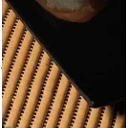
أضف للسلَة
1
Oshi sushi
VAT (14%) will be added at checkout | Fried Roll: 10/5 pcs
(F/P–H/P) | Special Roll: 8/4 pcs (F/P–H/P)