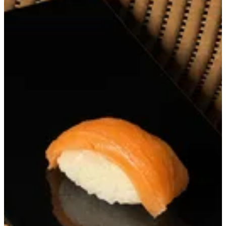
Salmon
30.71 ج.م
تعليمات خاصة