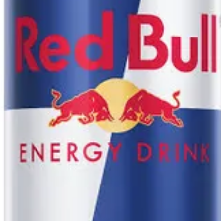
P) | Special Roll: 8/4 pcs (F/P–H/P)