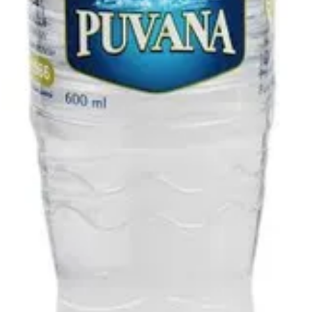
P) | Special Roll: 8/4 pcs (F/P–H/P)